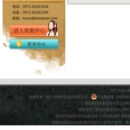
电话：0571-81021034
传真：0571-81021036
邮箱：tousu@wooduan.com
关于无端
|
版权所有 - 浙江无端科技股份有限公司
浙公网安备 3301060
增值电信业务经营许可证:
浙B2
审批文号：科技与数字[2011]504 |
抵制不良游戏 拒绝盗版游戏 注意自我保护 谨防
本网络游戏适合年龄满18周岁以上的用户使用，