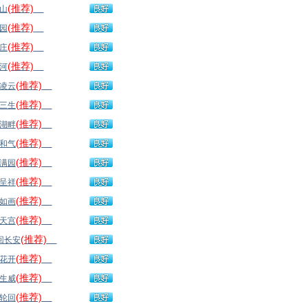
(推荐)
指山
(推荐)
桃园
(推荐)
老庄
(推荐)
沙河
(推荐)
志凌云
(推荐)
定三生
(推荐)
子湖畔
(推荐)
风和气
(推荐)
色满园
(推荐)
兔呈祥
(推荐)
山如画
(推荐)
闹天宫
(推荐)
梦回长安
(推荐)
暖花开
(推荐)
虎生威
(推荐)
道轮回