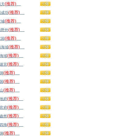
(推荐)
西天
(推荐)
到成功
(推荐)
安城
(推荐)
南野外
(推荐)
迟国
(推荐)
海海域
(推荐)
海海域
(推荐)
底迷宫
(推荐)
帘洞
(推荐)
儿国
(推荐)
焰山
(推荐)
冥地府
(推荐)
唐官府
(推荐)
意盎然
(推荐)
腾四海
(推荐)
丝洞