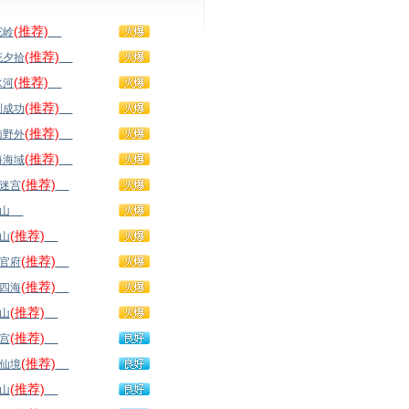
(推荐)
驼岭
(推荐)
花夕拾
(推荐)
水河
(推荐)
到成功
(推荐)
南野外
(推荐)
海海域
(推荐)
底迷宫
花果山
(推荐)
焰山
(推荐)
唐官府
(推荐)
腾四海
(推荐)
陀山
(推荐)
率宫
(推荐)
莱仙境
(推荐)
仑山