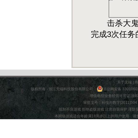
击杀大鬼、
完成3次任务
关于无端
|
版权所有 - 浙江无端科技股份有限公司
浙公网安备 3301060
增值电信业务经营许可证:
浙B2
审批文号：科技与数字[2011]504 |
抵制不良游戏 拒绝盗版游戏 注意自我保护 谨防
本网络游戏适合年龄满18周岁以上的用户使用，