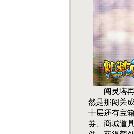
闯灵塔再难
然是那闯关
十层还有宝
券、商城道