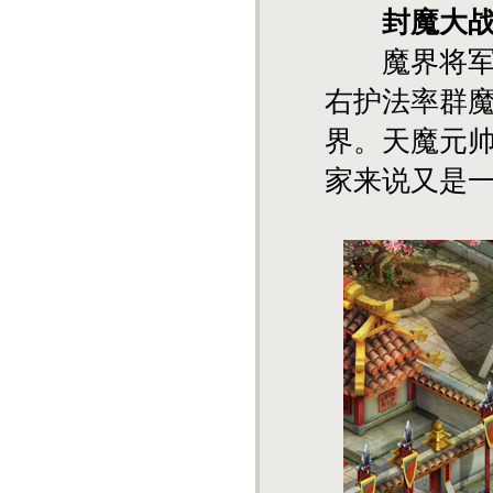
封魔大
魔界将军被
右护法率群
界。天魔元
家来说又是