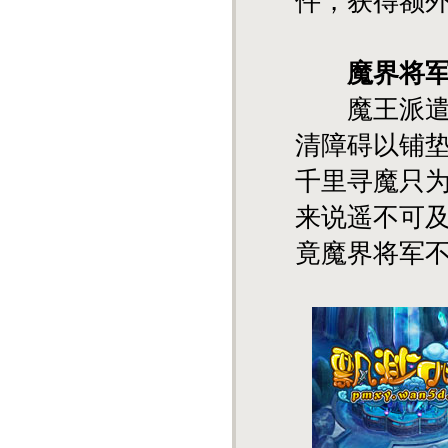
件，获得额
魔界将
魔王派遣得
清障碍以铺
千里寻魔只
来说遥不可
竟魔界将军