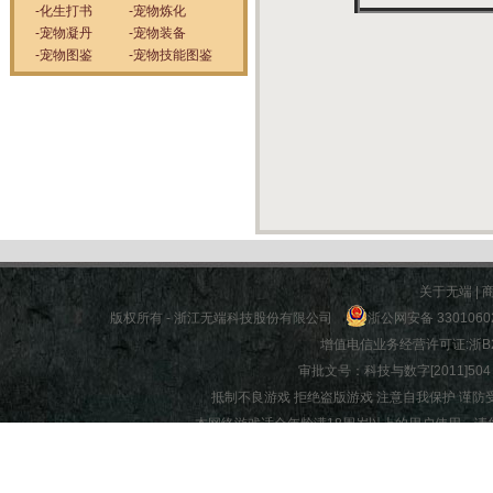
-化生打书
-宠物炼化
-宠物凝丹
-宠物装备
-宠物图鉴
-宠物技能图鉴
关于无端
|
版权所有 - 浙江无端科技股份有限公司
浙公网安备 3301060
增值电信业务经营许可证:
浙B2
审批文号：科技与数字[2011]504 |
抵制不良游戏 拒绝盗版游戏 注意自我保护 谨防
本网络游戏适合年龄满18周岁以上的用户使用，