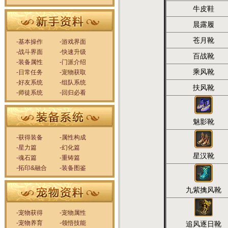
牛皮鞋
晨露履
苍月靴
-基本操作
-游戏界面
-战斗界面
-快速升级
百战靴
-装备属性
-门派介绍
乘风靴
-日常任务
-宠物获取
-好友系统
-组队系统
扶风靴
-师徒系统
-回归必看
魅影靴
-获得装备
-属性构成
-星力篇
-幻化篇
星汉靴
-魂石篇
-重铸篇
-拓印&融合
-装备图鉴
九紫擒风靴
-宠物获得
-宠物属性
-宠物养育
-领悟技能
追风逐日靴