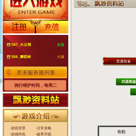
S67_火云洞
新服
S66_狮驼岭
火爆
普通装备
武器图鉴
例行维护时间，每周二
-游戏背景
-日常攻略
布鞋
-游戏特色
-破界升级