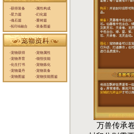
-获得装备
-属性构成
-星力篇
-幻化篇
-魂石篇
-重铸篇
-拓印&融合
-装备图鉴
-宠物获得
-宠物属性
-宠物养育
-领悟技能
-化生打书
-宠物炼化
-宠物凝丹
-宠物装备
-宠物图鉴
-宠物技能图鉴
万兽传承卷