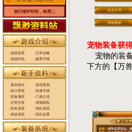
化生打书
例行维护时间，每周二
宠物图鉴
宠物装备获
-游戏背景
-日常攻略
宠物的装备
-游戏特色
-破界升级
下方的【万
-基本操作
-游戏界面
-战斗界面
-快速升级
-装备属性
-门派介绍
-日常任务
-宠物获取
-好友系统
-组队系统
-师徒系统
-回归必看