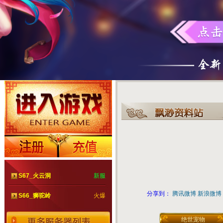
S67_火云洞
新服
分享到：
腾讯微博
新浪微博
S66_狮驼岭
火爆
绝世宠物